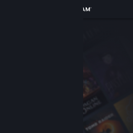
Login
Toko
Komunitas
Tentang
Bantuan
Ubah bahasa
Dapatkan Aplikasi Seluler Steam
Lihat situs web desktop