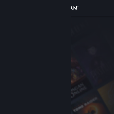
Login
Toko
Komunitas
Tentang
Bantuan
Ubah bahasa
Dapatkan Aplikasi Seluler Steam
Lihat situs web desktop