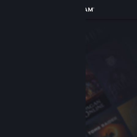
Login
Toko
Komunitas
Tentang
Bantuan
Ubah bahasa
Dapatkan Aplikasi Seluler Steam
Lihat situs web desktop