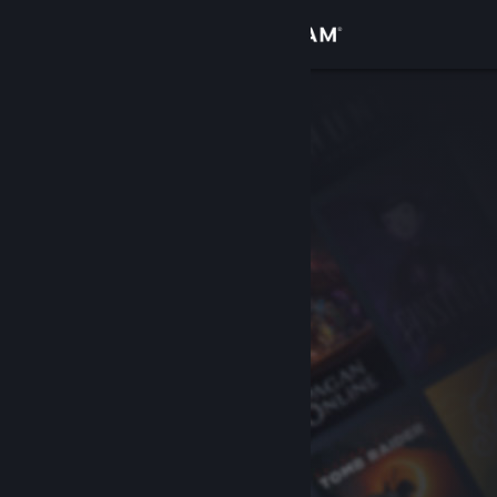
Login
Toko
Komunitas
Tentang
Bantuan
Ubah bahasa
Dapatkan Aplikasi Seluler Steam
Lihat situs web desktop