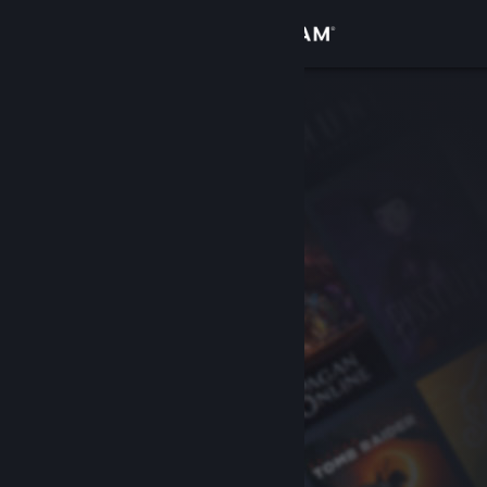
Login
Toko
Komunitas
Tentang
Bantuan
Ubah bahasa
Dapatkan Aplikasi Seluler Steam
Lihat situs web desktop