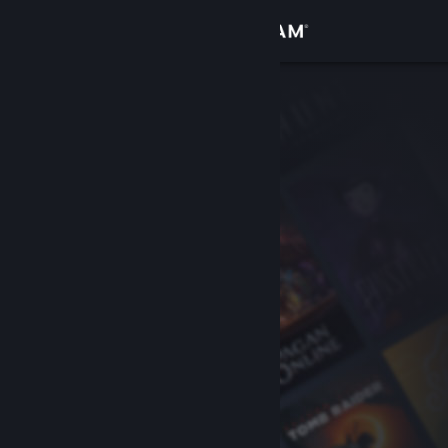
Login
Toko
Komunitas
Tentang
Bantuan
Ubah bahasa
Dapatkan Aplikasi Seluler Steam
Lihat situs web desktop