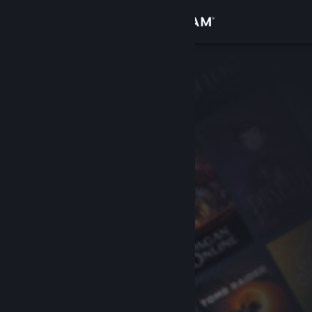
Login
Toko
Komunitas
Tentang
Bantuan
Ubah bahasa
Dapatkan Aplikasi Seluler Steam
Lihat situs web desktop