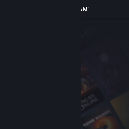
Login
Toko
Komunitas
Tentang
Bantuan
Ubah bahasa
Dapatkan Aplikasi Seluler Steam
Lihat situs web desktop