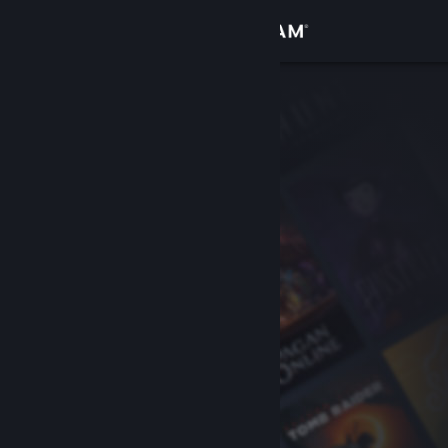
Login
Toko
Komunitas
Tentang
Bantuan
Ubah bahasa
Dapatkan Aplikasi Seluler Steam
Lihat situs web desktop