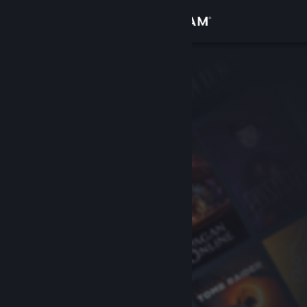
Login
Toko
Komunitas
Tentang
Bantuan
Ubah bahasa
Dapatkan Aplikasi Seluler Steam
Lihat situs web desktop