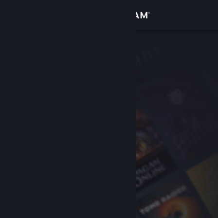
Login
Toko
Komunitas
Tentang
Bantuan
Ubah bahasa
Dapatkan Aplikasi Seluler Steam
Lihat situs web desktop