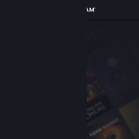
Login
Toko
Komunitas
Tentang
Bantuan
Ubah bahasa
Dapatkan Aplikasi Seluler Steam
Lihat situs web desktop