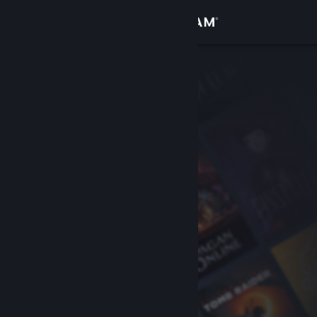
Login
Toko
Komunitas
Tentang
Bantuan
Ubah bahasa
Dapatkan Aplikasi Seluler Steam
Lihat situs web desktop