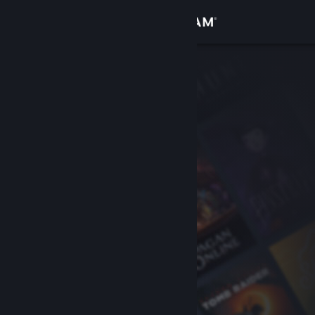
Login
Toko
Komunitas
Tentang
Bantuan
Ubah bahasa
Dapatkan Aplikasi Seluler Steam
Lihat situs web desktop