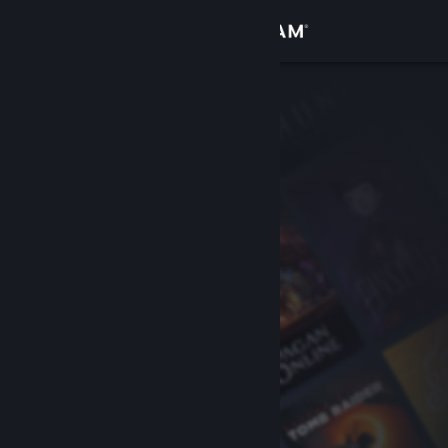
Login
Toko
Komunitas
Tentang
Bantuan
Ubah bahasa
Dapatkan Aplikasi Seluler Steam
Lihat situs web desktop