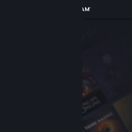
Login
Toko
Komunitas
Tentang
Bantuan
Ubah bahasa
Dapatkan Aplikasi Seluler Steam
Lihat situs web desktop