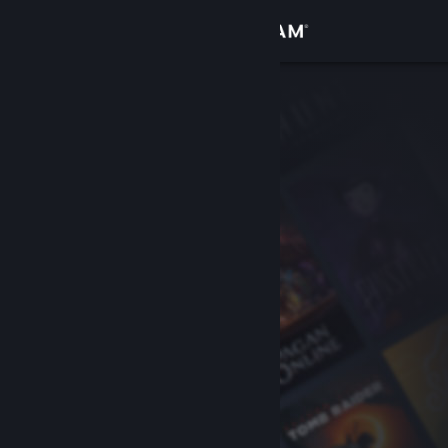
Login
Toko
Komunitas
Tentang
Bantuan
Ubah bahasa
Dapatkan Aplikasi Seluler Steam
Lihat situs web desktop