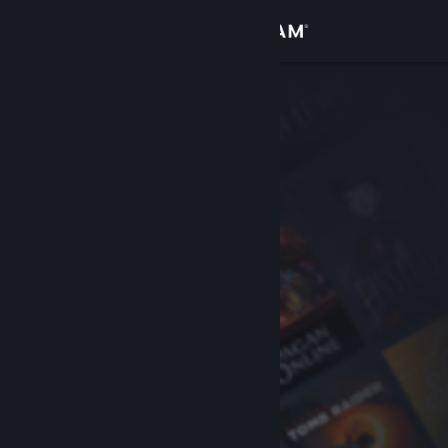
Login
Toko
Komunitas
Tentang
Bantuan
Ubah bahasa
Dapatkan Aplikasi Seluler Steam
Lihat situs web desktop