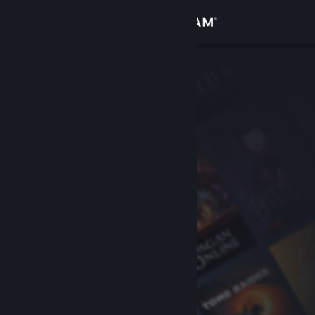
Login
Toko
Komunitas
Tentang
Bantuan
Ubah bahasa
Dapatkan Aplikasi Seluler Steam
Lihat situs web desktop