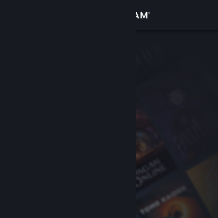
Login
Toko
Komunitas
Tentang
Bantuan
Ubah bahasa
Dapatkan Aplikasi Seluler Steam
Lihat situs web desktop