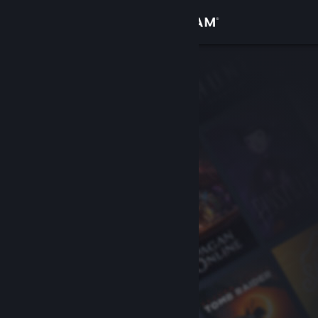
Login
Toko
Komunitas
Tentang
Bantuan
Ubah bahasa
Dapatkan Aplikasi Seluler Steam
Lihat situs web desktop