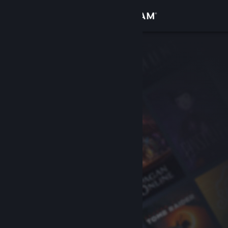
Login
Toko
Komunitas
Tentang
Bantuan
Ubah bahasa
Dapatkan Aplikasi Seluler Steam
Lihat situs web desktop