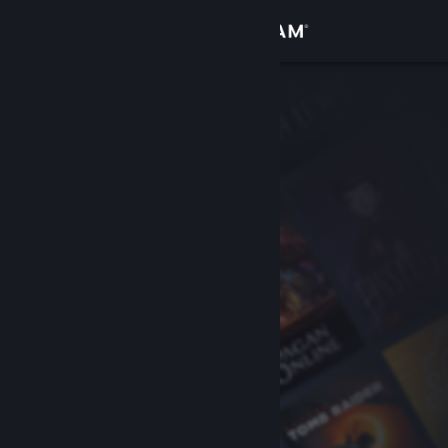
Login
Toko
Komunitas
Tentang
Bantuan
Ubah bahasa
Dapatkan Aplikasi Seluler Steam
Lihat situs web desktop