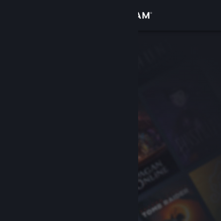
Login
Toko
Komunitas
Tentang
Bantuan
Ubah bahasa
Dapatkan Aplikasi Seluler Steam
Lihat situs web desktop