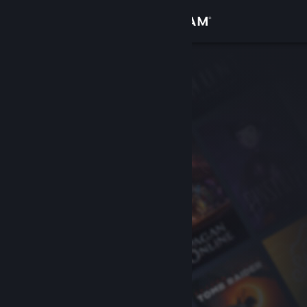
Login
Toko
Komunitas
Tentang
Bantuan
Ubah bahasa
Dapatkan Aplikasi Seluler Steam
Lihat situs web desktop