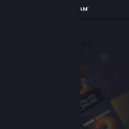
Login
Toko
Komunitas
Tentang
Bantuan
Ubah bahasa
Dapatkan Aplikasi Seluler Steam
Lihat situs web desktop