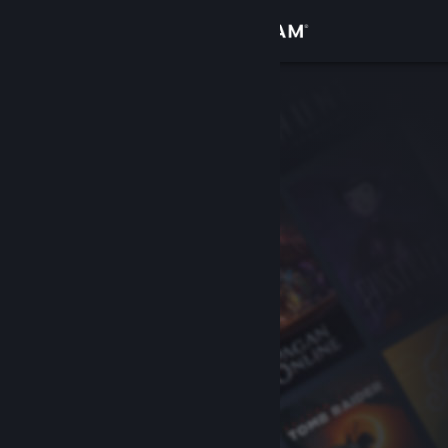
Login
Toko
Komunitas
Tentang
Bantuan
Ubah bahasa
Dapatkan Aplikasi Seluler Steam
Lihat situs web desktop