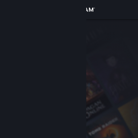
Login
Toko
Komunitas
Tentang
Bantuan
Ubah bahasa
Dapatkan Aplikasi Seluler Steam
Lihat situs web desktop