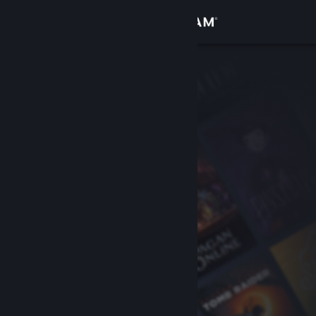
Login
Toko
Komunitas
Tentang
Bantuan
Ubah bahasa
Dapatkan Aplikasi Seluler Steam
Lihat situs web desktop