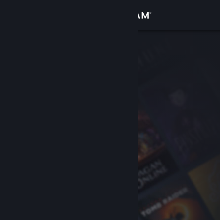
Login
Toko
Komunitas
Tentang
Bantuan
Ubah bahasa
Dapatkan Aplikasi Seluler Steam
Lihat situs web desktop