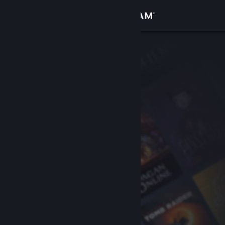
Login
Toko
Komunitas
Tentang
Bantuan
Ubah bahasa
Dapatkan Aplikasi Seluler Steam
Lihat situs web desktop