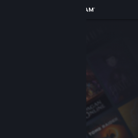
Login
Toko
Komunitas
Tentang
Bantuan
Ubah bahasa
Dapatkan Aplikasi Seluler Steam
Lihat situs web desktop