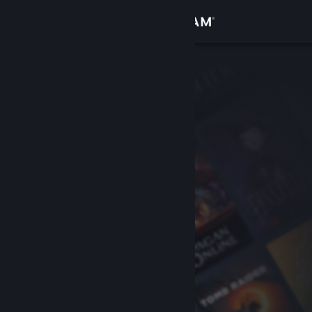
Login
Toko
Komunitas
Tentang
Bantuan
Ubah bahasa
Dapatkan Aplikasi Seluler Steam
Lihat situs web desktop