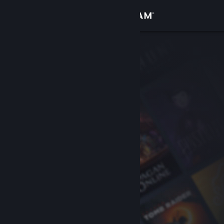
Login
Toko
Komunitas
Tentang
Bantuan
Ubah bahasa
Dapatkan Aplikasi Seluler Steam
Lihat situs web desktop