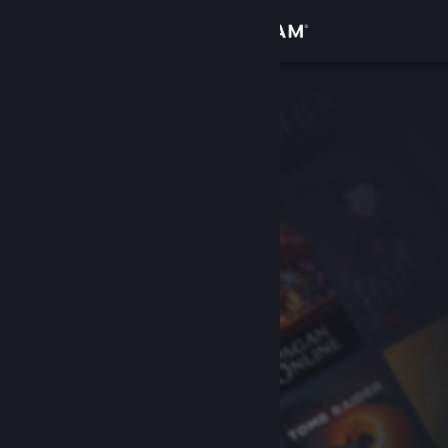
Login
Toko
Komunitas
Tentang
Bantuan
Ubah bahasa
Dapatkan Aplikasi Seluler Steam
Lihat situs web desktop