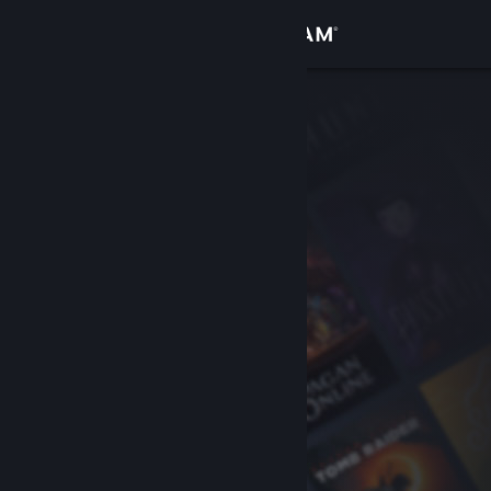
Login
Toko
Komunitas
Tentang
Bantuan
Ubah bahasa
Dapatkan Aplikasi Seluler Steam
Lihat situs web desktop