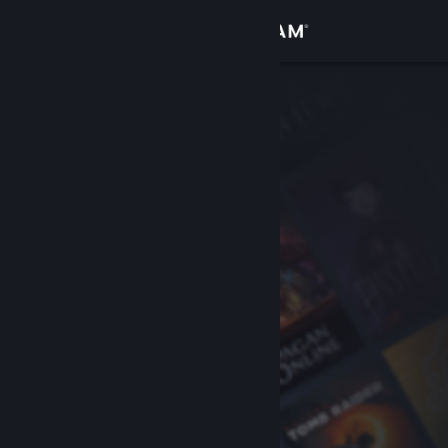
Login
Toko
Komunitas
Tentang
Bantuan
Ubah bahasa
Dapatkan Aplikasi Seluler Steam
Lihat situs web desktop