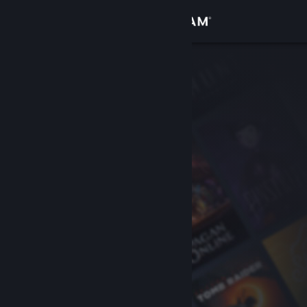
Login
Toko
Komunitas
Tentang
Bantuan
Ubah bahasa
Dapatkan Aplikasi Seluler Steam
Lihat situs web desktop