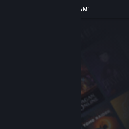
Login
Toko
Komunitas
Tentang
Bantuan
Ubah bahasa
Dapatkan Aplikasi Seluler Steam
Lihat situs web desktop