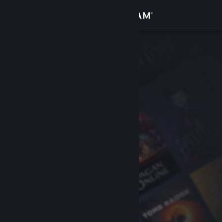
Login
Toko
Komunitas
Tentang
Bantuan
Ubah bahasa
Dapatkan Aplikasi Seluler Steam
Lihat situs web desktop