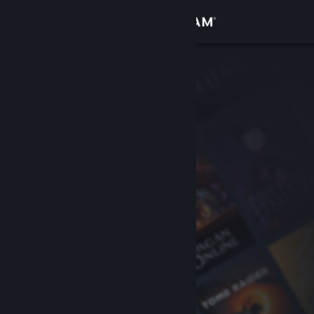
Login
Toko
Komunitas
Tentang
Bantuan
Ubah bahasa
Dapatkan Aplikasi Seluler Steam
Lihat situs web desktop