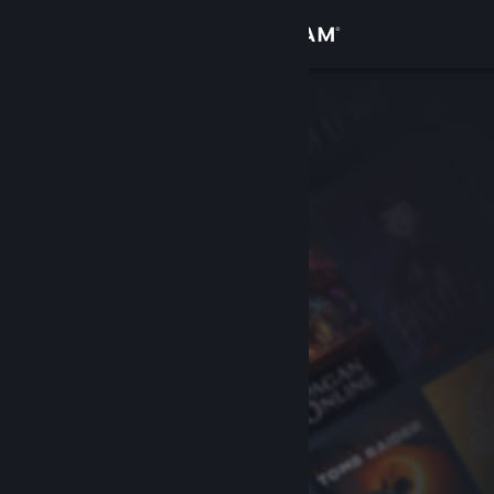
Login
Toko
Komunitas
Tentang
Bantuan
Ubah bahasa
Dapatkan Aplikasi Seluler Steam
Lihat situs web desktop