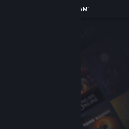
Login
Toko
Komunitas
Tentang
Bantuan
Ubah bahasa
Dapatkan Aplikasi Seluler Steam
Lihat situs web desktop