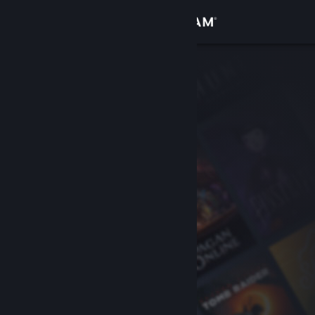
Login
Toko
Komunitas
Tentang
Bantuan
Ubah bahasa
Dapatkan Aplikasi Seluler Steam
Lihat situs web desktop