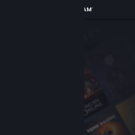
Login
Toko
Komunitas
Tentang
Bantuan
Ubah bahasa
Dapatkan Aplikasi Seluler Steam
Lihat situs web desktop