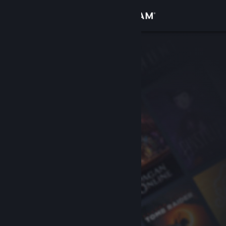
Login
Toko
Komunitas
Tentang
Bantuan
Ubah bahasa
Dapatkan Aplikasi Seluler Steam
Lihat situs web desktop