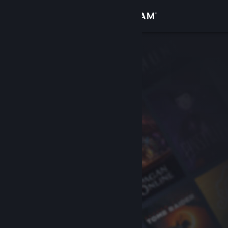
Login
Toko
Komunitas
Tentang
Bantuan
Ubah bahasa
Dapatkan Aplikasi Seluler Steam
Lihat situs web desktop