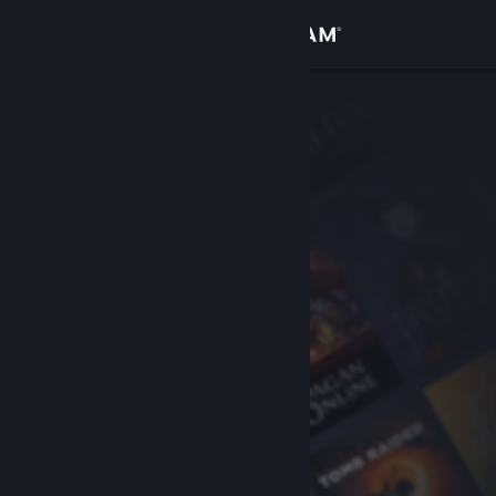
Login
Toko
Komunitas
Tentang
Bantuan
Ubah bahasa
Dapatkan Aplikasi Seluler Steam
Lihat situs web desktop