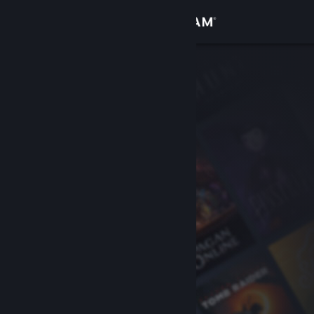
Login
Toko
Komunitas
Tentang
Bantuan
Ubah bahasa
Dapatkan Aplikasi Seluler Steam
Lihat situs web desktop