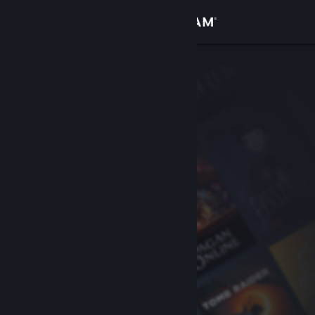
Login
Toko
Komunitas
Tentang
Bantuan
Ubah bahasa
Dapatkan Aplikasi Seluler Steam
Lihat situs web desktop